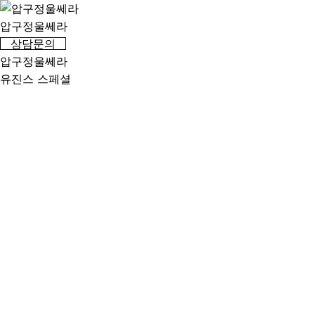
압구정울쎄라
상담문의
압구정울쎄라
유진스 스페셜