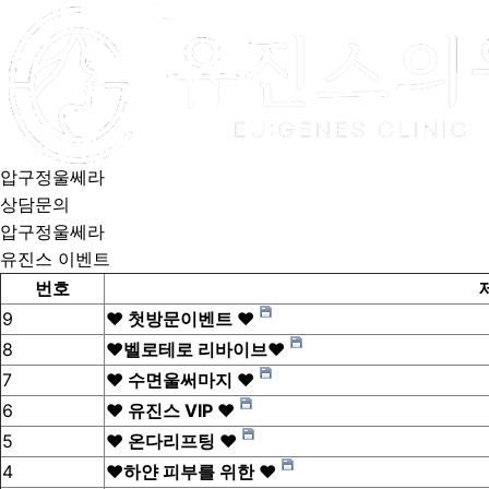
압구정울쎄라
상담문의
압구정울쎄라
유진스 이벤트
번호
9
❤️ 첫방문이벤트 ❤️
8
❤️벨로테로 리바이브❤️
7
❤️ 수면울써마지 ❤️
6
❤️ 유진스 VIP ❤️
5
❤️ 온다리프팅 ❤️
4
❤️하얀 피부를 위한 ❤️