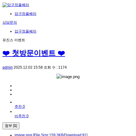
압구정울쎄라
상담문의
압구정울쎄라
유진스 이벤트
❤️ 첫방문이벤트 ❤️
admin
2025.12.02 15:58
조회 수 : 1174
추천 0
비추천 0
첨부 [
1
]
image.png
[File Size:159.3KB/Download:91]