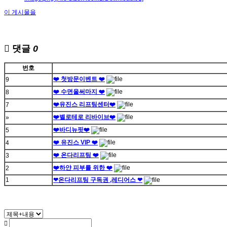
이 게시물을
댓글
0
번호
❤️ 첫방문이벤트 ❤️
9
❤️ 수면울써마지 ❤️
8
❤️유진스 리프팅센터❤️
7
❤️벨로테로 리바이브❤️
»
❤️바디뉴핏❤️
5
❤️ 유진스 VIP ❤️
4
❤️ 온다리프팅 ❤️
3
❤️하얀 피부를 위한 ❤️
2
1
❤온다리프팅 구독권 ,레디어스 ❤