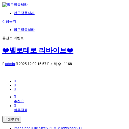
압구정울쎄라
상담문의
압구정울쎄라
유진스 이벤트
❤️벨로테로 리바이브❤️
admin
2025.12.02 15:57
조회 수 : 1168
추천 0
비추천 0
첨부 [
1
]
image.png
[File Size:7.60MB/Download:91]